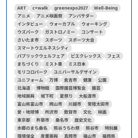
ART
c+walk
greenexpo2027
Well-Being
アニメ
アニメ映画祭
アンバサダー
インタビュー
ウォーカブル
ウォーキング
ウズパーク
ガストロノミー
コンサート
さいたま市
スポーツ
スポーツ大会
スマートウエルネスシティ
パブリックウェルフェア
ピエクレックス
フェス
まちづくり
ミスト車
ミス日本
モリコロパーク
ユニバーサルデザイン
ユニフォーム
万博
倉吉市
健康
公園
北海道
博物館
国際園芸博覧会
園芸
地域振興
城下町
夏祭り
大船渡市
富山県富山市
岡山市
川越市
常陸太田市
愛・地球博
所沢市
敦賀市
文化
映画
東京都
杵築市
桑名市
歴史文化
水郷のまち桑名
熊谷うちわ祭
熊谷市
特別展
環境保全
産業振興
真岡市
福山市
福岡県