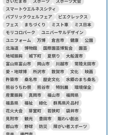
さいたま市
スポーツ
スポーツ大会
スマートウエルネスシティ
パブリックウェルフェア
ピエクレックス
フェス
まちづくり
ミスト車
ミス日本
モリコロパーク
ユニバーサルデザイン
ユニフォーム
万博
倉吉市
健康
公園
北海道
博物館
国際園芸博覧会
園芸
地域振興
城下町
夏祭り
大船渡市
富山県富山市
岡山市
川越市
常陸太田市
愛・地球博
所沢市
敦賀市
文化
映画
杵築市
桑名市
歴史文化
水郷のまち桑名
熊谷うちわ祭
熊谷市
特別展
環境保全
産業振興
真岡市
福山市
福岡県
福島県
福祉
緑化
群馬県片品村
花火大会
芽室町
若狭町
袋井市
見附市
観光
豊田市
賑わい創出
郡山市
野球
防災
障がい者スポーツ
音楽
鳴門市