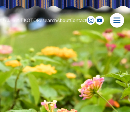
t
ちょっとIIKOTO
Research
About
Contact