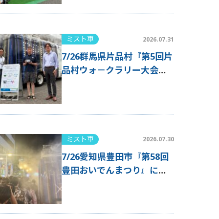
ミスト車
2026.07.31
7/26群馬県片品村『第5回片
品村ウォ－クラリー大会』
にミスト車が出動！
ミスト車
2026.07.30
7/26愛知県豊田市『第58回
豊田おいでんまつり』にミ
スト車が出動！