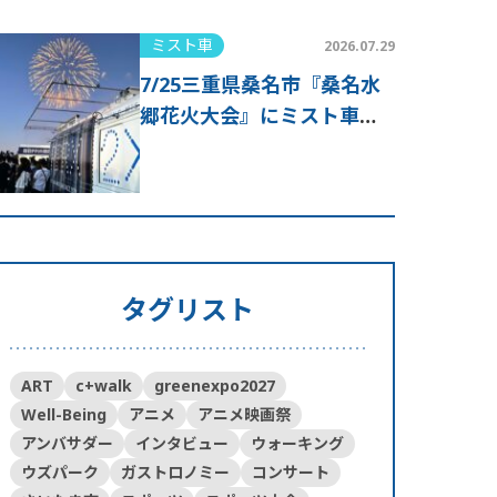
ミスト車
2026.07.29
7/25三重県桑名市『桑名水
郷花火大会』にミスト車が
出動！
タグリスト
ART
c+walk
greenexpo2027
Well-Being
アニメ
アニメ映画祭
アンバサダー
インタビュー
ウォーキング
ウズパーク
ガストロノミー
コンサート