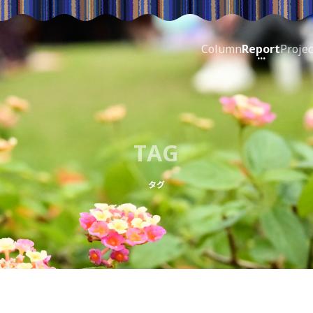
Column
Report
Projec
TAG
タグ