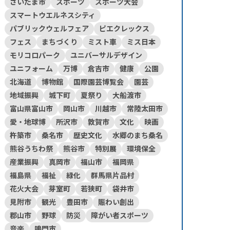
さいたま市
スポーツ
スポーツ大会
スマートウエルネスシティ
パブリックウェルフェア
ピエクレックス
フェス
まちづくり
ミスト車
ミス日本
モリコロパーク
ユニバーサルデザイン
ユニフォーム
万博
倉吉市
健康
公園
北海道
博物館
国際園芸博覧会
園芸
地域振興
城下町
夏祭り
大船渡市
富山県富山市
岡山市
川越市
常陸太田市
愛・地球博
所沢市
敦賀市
文化
映画
杵築市
桑名市
歴史文化
水郷のまち桑名
熊谷うちわ祭
熊谷市
特別展
環境保全
産業振興
真岡市
福山市
福岡県
福島県
福祉
緑化
群馬県片品村
花火大会
芽室町
若狭町
袋井市
見附市
観光
豊田市
賑わい創出
郡山市
野球
防災
障がい者スポーツ
音楽
鳴門市