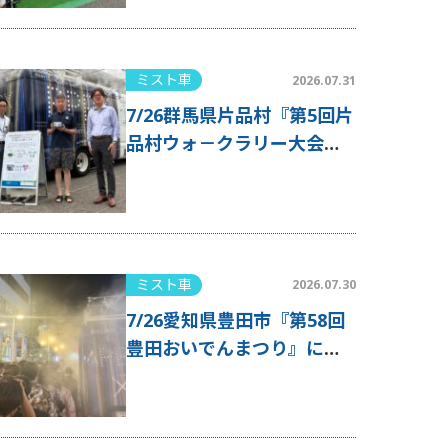
ミスト車
2026.07.31
7/26群馬県片品村『第5回片
品村ウォ－クラリー大会』
にミスト車が出動！
ミスト車
2026.07.30
7/26愛知県豊田市『第58回
豊田おいでんまつり』にミ
スト車が出動！