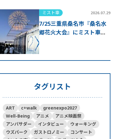
ミスト車
2026.07.29
7/25三重県桑名市『桑名水
郷花火大会』にミスト車が
出動！
タグリスト
ART
c+walk
greenexpo2027
Well-Being
アニメ
アニメ映画祭
アンバサダー
インタビュー
ウォーキング
ウズパーク
ガストロノミー
コンサート