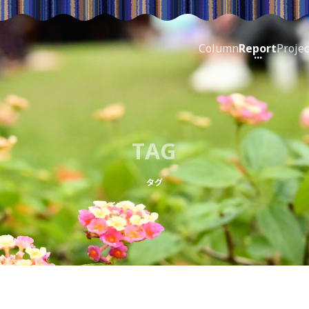
Column
Report
Projec
TAG
タグ