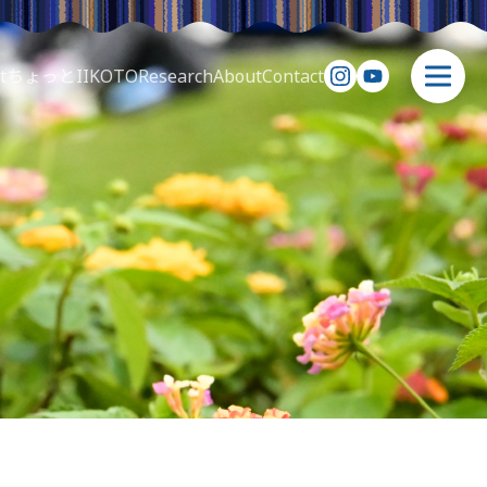
t
ちょっとIIKOTO
Research
About
Contact