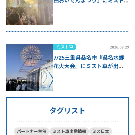
田おいでんまつり』にミスト
車が出動！
ミスト車
2026.07.29
7/25三重県桑名市『桑名水郷
花火大会』にミスト車が出
動！
タグリスト
パートナー主催
ミスト車出動情報
ミス日本